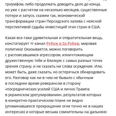
триумфом, либо продолжать доводить дело до конца,
но уже с расчетом на несколько месяцев, существенные
потери и запуск, скажем так, экономической
трансформации стран Персидского залива с неясной
перспективой судьбы инвестиций этих стран в США.
Какая все-таки удивительная и отвратительная вещь,
констатирует тг-канал
Рубеж и Zа Рубеж
, мировая
политика! Оказывается, можно поговорить
с распоясавшимся агрессором, изничтожающим
дружественную тебе и близкую с самых разных точек
зрения страну, и не сказать ни слова осуждения. Или,
может быть, даже сказать, но остеречься обнародовать
его. Разговор как ни в чем не бывало с обычным
в последнее время реверансом в сторону
«посреднических усилий США и лично Трампа
в украинском урегулировании», результатов которых
в конкретно-практическом плане не видно
(упоминавшееся прекращение огня точно не в наших
интересах) и которые весьма сомнительны на дальнюю