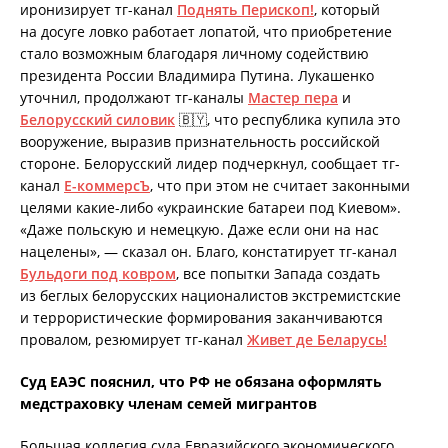
иронизирует тг-канал
Поднять Перископ!
, который
на досуге ловко работает лопатой, что приобретение
стало возможным благодаря личному содействию
президента России Владимира Путина. Лукашенко
уточнил, продолжают тг-каналы
Мастер пера
и
Белорусский силовик
🇧🇾, что республика купила это
вооружение, выразив признательность российской
стороне. Белорусский лидер подчеркнул, сообщает тг-
канал
Е-коммерсЪ
, что при этом не считает законными
целями какие-либо «украинские батареи под Киевом».
«Даже польскую и немецкую. Даже если они на нас
нацелены», — сказал он. Благо, констатирует тг-канал
Бульдоги под ковром
, все попытки Запада создать
из беглых белорусских националистов экстремистские
и террористические формирования заканчиваются
провалом, резюмирует тг-канал
Живет де Беларусь!
Суд ЕАЭС пояснил, что РФ не обязана оформлять
медстраховку членам семей мигрантов
Большая коллегия суда Евразийского экономического