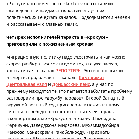
«Распутица» совместно со skurlatov.ru. составили
еженедельный дайджест новостей от лучших
политических Telegram-каналов. Подводим итоги недели
и рассказываем о главных темах.
Четырех исполнителей теракта в «Крокусе»
приговорили к пожизненным срокам
Миграционную политику надо ужесточать и как можно
скорее разбираться со статусом тех, кто уже заехал,
констатирует тг-канал
РЕПОРТЕРЫ
. Это вопрос жизни
и смерти, продолжают тг-каналы
Компромат
Центральная Азия
и
Донбасский Кейс
, а у нас по-
прежнему находятся те, кто пытается заболтать проблему
разговорами про «дружбу народов». Второй Западный
окружной военный суд приговорил к пожизненному
лишению свободы четырех исполнителей теракта
в концертном зале «Крокус сити холл», Шамсидина
Фаридуни, Далерджона Мирзоева, Мухаммадсобира
Файзова, Саидакрами Рачабализоду. «Признать
виновными Шамсидина Фаридуни, Далерджона