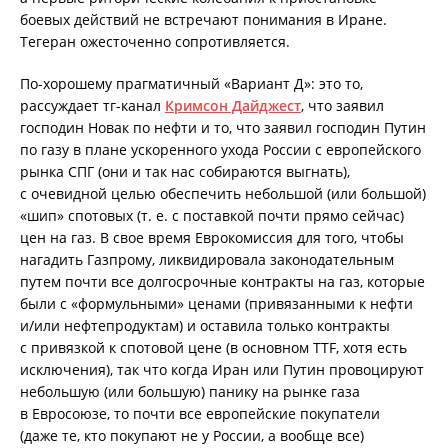
боевых действий не встречают понимания в Иране.
Тегеран ожесточенно сопротивляется.
По-хорошему прагматичный «Вариант Д»: это то,
рассуждает тг-канал
Кримсон Дайджест
, что заявил
господин Новак по нефти и то, что заявил господин Путин
по газу в плане ускоренного ухода России с европейского
рынка СПГ (они и так нас собираются выгнать),
с очевидной целью обеспечить небольшой (или большой)
«шип» спотовых (т. е. с поставкой почти прямо сейчас)
цен на газ. В свое время Еврокомиссия для того, чтобы
нагадить Газпрому, ликвидировала законодательным
путем почти все долгосрочные контракты на газ, которые
были с «формульными» ценами (привязанными к нефти
и/или нефтепродуктам) и оставила только контракты
с привязкой к спотовой цене (в основном TTF, хотя есть
исключения), так что когда Иран или Путин провоцируют
небольшую (или большую) панику на рынке газа
в Евросоюзе, то почти все европейские покупатели
(даже те, кто покупают не у России, а вообще все)