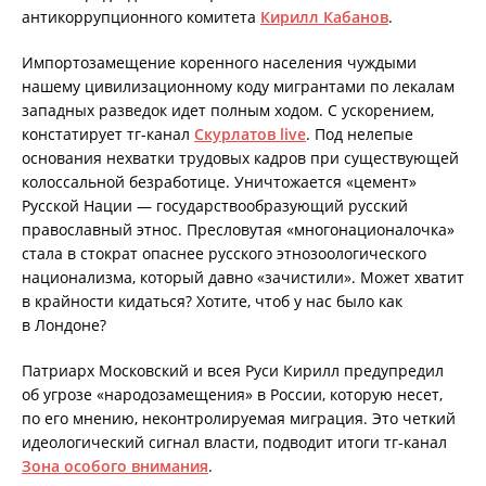
антикоррупционного комитета
Кирилл Кабанов
.
Импортозамещение коренного населения чуждыми
нашему цивилизационному коду мигрантами по лекалам
западных разведок идет полным ходом. С ускорением,
констатирует тг-канал
Скурлатов live
. Под нелепые
основания нехватки трудовых кадров при существующей
колоссальной безработице. Уничтожается «цемент»
Русской Нации — государствообразующий русский
православный этнос. Пресловутая «многонационалочка»
стала в стократ опаснее русского этнозоологического
национализма, который давно «зачистили». Может хватит
в крайности кидаться? Хотите, чтоб у нас было как
в Лондоне?
Патриарх Московский и всея Руси Кирилл предупредил
об угрозе «народозамещения» в России, которую несет,
по его мнению, неконтролируемая миграция. Это четкий
идеологический сигнал власти, подводит итоги тг-канал
Зона особого внимания
.