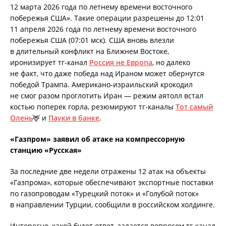
12 марта 2026 года по летнему времени восточного
побережья США». Такие операции разрешены до 12:01
11 апреля 2026 года по летнему времени восточного
побережья США (07:01 мск). США вновь влезли
в длительный конфликт на Ближнем Востоке,
иронизирует тг-канал
Россия не Европа
, но далеко
не факт, что даже победа над Ираном может обернутся
победой Трампа. Американо-израильский крокодил
не смог разом проглотить Иран — режим аятолл встал
костью поперек горла, резюмируют тг-каналы
Тот самый
Олень
🦌 и
Пауки в банке
.
«Газпром» заявил об атаке на компрессорную
станцию «Русская»
За последние две недели отражены 12 атак на объекты
«Газпрома», которые обеспечивают экспортные поставки
по газопроводам «Турецкий поток» и «Голубой поток»
в направлении Турции, сообщили в российском холдинге.
Интересно, какой будет ответ, задается вопросом тг-канал