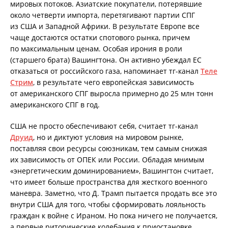
мировых потоков. Азиатские покупатели, потерявшие
около четверти импорта, перетягивают партии СПГ
из США и Западной Африки. В результате Европе все
чаще достаются остатки спотового рынка, причем
по максимальным ценам. Особая ирония в роли
(старшего брата) Вашингтона. Он активно убеждал ЕС
отказаться от российского газа, напоминает тг-канал
Теле
Стрим
, в результате чего европейская зависимость
от американского СПГ выросла примерно до 25 млн тонн
американского СПГ в год.
США не просто обеспечивают себя, считает тг-канал
Друид
, но и диктуют условия на мировом рынке,
поставляя свои ресурсы союзникам, тем самым снижая
их зависимость от ОПЕК или России. Обладая мнимым
«энергетическим доминированием», Вашингтон считает,
что имеет больше пространства для жесткого военного
маневра. Заметно, что Д. Трамп пытается продать все это
внутри США для того, чтобы сформировать лояльность
граждан к войне с Ираном. Но пока ничего не получается,
а первые риторические колебания к приостановке