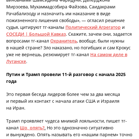
Мирзоева, Мухаммадсобира Файзова, Саидакрами
Рачабализоду и назначить им наказание в виде
пожизненного лишения свободы», — огласил решение
судья, цитируют тг-каналы
Политический Агрегатор
и
СОСЕДИ | Большой Кавказ
. Скажите, зачем они, задается
вопросами тг-канал
Охранитель
, вообще, были нужны
в нашей стране? Зло наказано, но погибших и сам Крокус
уже не вернешь, резюмирует тг-канал
На самом деле в
Луганске
.
Путин и Трамп провели 11-й разговор с начала 2025
года
Это первая беседа лидеров более чем за два месяца
и первый их контакт с начала атаки США и Израиля
на Иран.
Трамп проявляет чудеса мнимой лояльности, пишет тг-
канал
Шо, опять?
.
Но это однозначно ситуативно
и вынуждено. Опять называть его «нашим парнем» точно