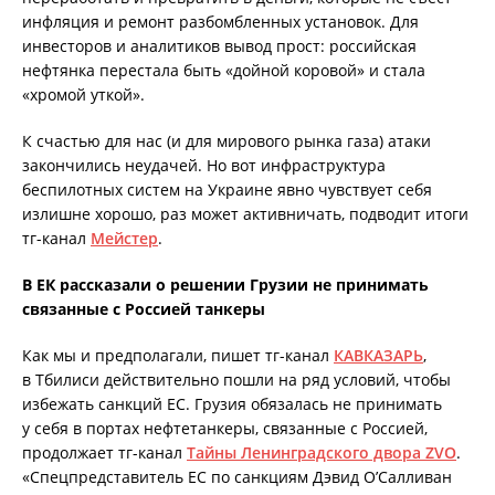
инфляция и ремонт разбомбленных установок. Для
инвесторов и аналитиков вывод прост: российская
нефтянка перестала быть «дойной коровой» и стала
«хромой уткой».
К счастью для нас (и для мирового рынка газа) атаки
закончились неудачей. Но вот инфраструктура
беспилотных систем на Украине явно чувствует себя
излишне хорошо, раз может активничать, подводит итоги
тг-канал
Мейстер
.
В ЕК рассказали о решении Грузии не принимать
связанные с Россией танкеры
Как мы и предполагали, пишет тг-канал
КАВКАЗАРЬ
,
в Тбилиси действительно пошли на ряд условий, чтобы
избежать санкций ЕС. Грузия обязалась не принимать
у себя в портах нефтетанкеры, связанные с Россией,
продолжает тг-канал
Тайны Ленинградского двора ZVO
.
«Спецпредставитель ЕС по санкциям Дэвид О’Салливан