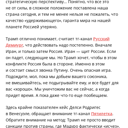
стратегическую перспективу… Понятно, что все это
не от силы, в сложное положение поставлена наша
страна сегодня, и тем не менее нельзя не пожалеть, что
качество «удерживающего», гаранта мира на нашей
планете Россией утеряно.
Трамп отлично понимает, считает тг-канал
Русский
Демиург
, что действовать надо постепенно. Вначале
Иран, и только затем Россия. Иран — щит России. Если
он падет, следующие мы. Но Трамп хочет, чтобы в этом
конфликте Россия была в стороне. Именно в этом
и состоит смысл звонка Путину. Очень опасная игра.
Подождите, мол, пока мы добьем вашего союзника,
не вмешивайтесь, не подыгрывайте ему, и все будет для
вас «хорошо». Мы уничтожим вас не сейчас, а когда
придет время. А пока даже что-то еще пообещаем.
Здесь крайне показателен кейс Делси Родригес
в Венесуэле, обращает внимание тг-канал
Пятилетка
.
Обратите внимание на метод: Трамп не просто вводит
санкции против страны, где Мадуро фактически «исчез».