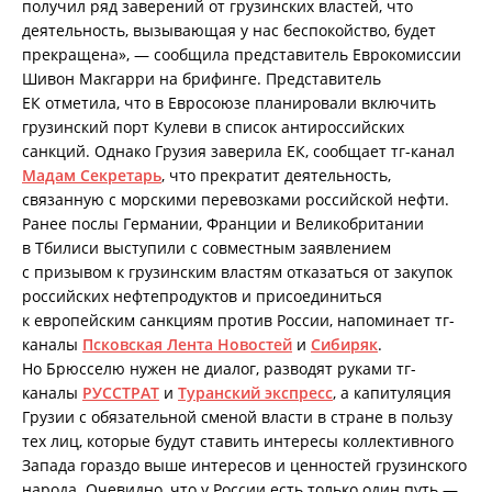
получил ряд заверений от грузинских властей, что
деятельность, вызывающая у нас беспокойство, будет
прекращена», — сообщила представитель Еврокомиссии
Шивон Макгарри на брифинге. Представитель
ЕК отметила, что в Евросоюзе планировали включить
грузинский порт Кулеви в список антироссийских
санкций. Однако Грузия заверила ЕК, сообщает тг-канал
Мадам Секретарь
, что прекратит деятельность,
связанную с морскими перевозками российской нефти.
Ранее послы Германии, Франции и Великобритании
в Тбилиси выступили с совместным заявлением
с призывом к грузинским властям отказаться от закупок
российских нефтепродуктов и присоединиться
к европейским санкциям против России, напоминает тг-
каналы
Псковская Лента Новостей
и
Сибиряк
.
Но Брюсселю нужен не диалог, разводят руками тг-
каналы
РУССТРАТ
и
Туранский экспресс
, а капитуляция
Грузии с обязательной сменой власти в стране в пользу
тех лиц, которые будут ставить интересы коллективного
Запада гораздо выше интересов и ценностей грузинского
народа. Очевидно, что у России есть только один путь —