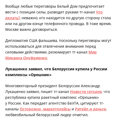
Вообще любые переговоры Белый Дом предпочитает
вести с позиции силы, разводит руками тг-канал
Что
делать?
, неважно, кто находится по другую сторону стола
или на другом конце телефонного провода. В тоже время,
Москве важно договориться.
Дипломатия США фальшива, поскольку переговоры могут
использоваться для отвлечения внимания перед
силовыми действиями, резюмирует тг-канал
Мир
Михаила Онуфриенко
.
Лукашенко заявил, что Белоруссия купила у России
комплексы «Орешник»
Многовекторный президент Белоруссии Александр
Лукашенко заявил, пишет тг-канал
Новости сегодня
, что
республика купила ракетный комплекс «Орешник»
у России. Как передает агентство БелТА, цитируют тг-
каналы
Осторожно, маркетплейсы
и
Ритейл и деньги
,
любвеобильный белорусский лидер отметил,