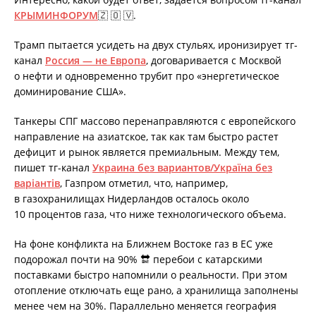
КРЫМИНФОРУМ
🇿 🇴 🇻.
Трамп пытается усидеть на двух стульях, иронизирует тг-
канал
Россия — не Европа
, договаривается с Москвой
о нефти и одновременно трубит про «энергетическое
доминирование США».
Танкеры СПГ массово перенаправляются с европейского
направление на азиатское, так как там быстро растет
дефицит и рынок является премиальным. Между тем,
пишет тг-канал
Украина без вариантов/Україна без
варіантів
, Газпром отметил, что, например,
в газохранилищах Нидерландов осталось около
10 процентов газа, что ниже технологического объема.
На фоне конфликта на Ближнем Востоке газ в ЕС уже
подорожал почти на 90% 🔛 перебои с катарскими
поставками быстро напомнили о реальности. При этом
отопление отключать еще рано, а хранилища заполнены
менее чем на 30%. Параллельно меняется география