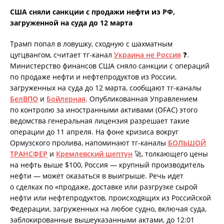
США сняли санкции с продажи нефти из РФ,
загруженной на суда до 12 марта
Трамп попал в ловушку, сходную с шахматным
цугцвангом, считает тг-канал
Украина не Россия
❓.
Министерство финансов США сняло санкции с операций
по продаже нефти и нефтепродуктов из России,
загруженных на суда до 12 марта, сообщают тг-каналы
БелВПО
и
Бойлерная
. Опубликованная Управлением
по контролю за иностранными активами (OFAC) этого
ведомства генеральная лицензия разрешает такие
операции до 11 апреля. На фоне кризиса вокруг
Ормузского пролива, напоминают тг-каналы
БОЛЬШОЙ
ТРАНСФЕР
и
Кремлевский шептун
🚀, толкающего цены
на нефть выше $100, Россия — крупный производитель
нефти — может оказаться в выигрыше. Речь идет
о сделках по «продаже, доставке или разгрузке сырой
нефти или нефтепродуктов, происходящих из Российской
Федерации, загруженных на любое судно, включая суда,
заблокированные вышеуказанными актами, до 12:01